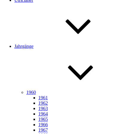
Ulricianer
Jahrgänge
1960
1961
1962
1963
1964
1965
1966
1967