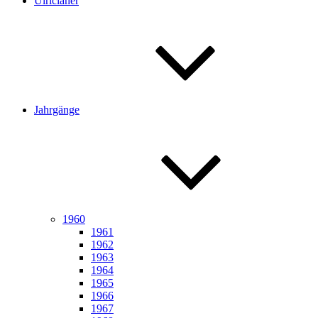
Ulricianer
Jahrgänge
1960
1961
1962
1963
1964
1965
1966
1967