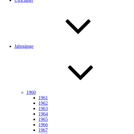
Ulricianer
Jahrgänge
1960
1961
1962
1963
1964
1965
1966
1967