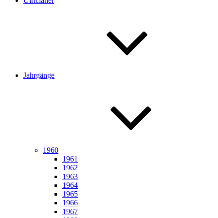
Ulricianer
Jahrgänge
1960
1961
1962
1963
1964
1965
1966
1967