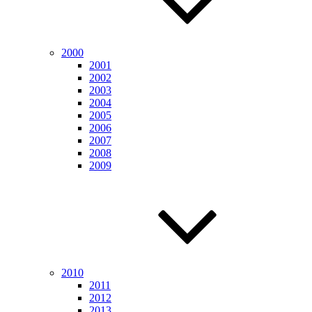
2000
2001
2002
2003
2004
2005
2006
2007
2008
2009
2010
2011
2012
2013