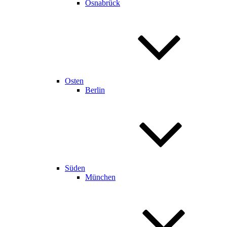
Osnabrück
Osten
Berlin
Süden
München