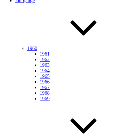
Jahrgänge
1960
1961
1962
1963
1964
1965
1966
1967
1968
1969